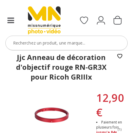
Jjc Anneau de décoration
d'objectif rouge RN-GR3X
pour Ricoh GRIIIx
12,90
€
Paiement en
plusieurs fois
(1)
jusqu'a 84x