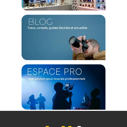
Couleur : Rouge
Matériau : Alliage d'aluminium
Poids : 4.7g
Dimensions : 56x5.8mm
Compatibilité : Ricoh GRIIIx
CONTENU DU CARTON
JJC Anneau de décoration d'objectif rouge RN-GR3X pour
Ricoh GRIIIx
Offre valable jusqu'au 06-08-2026 inclus.
Code EAN JJC Anneau de décoration d'objectif rouge RN-GR3X
pour Ricoh GRIIIx - Bouchons et accessoires - Achat & prix :
6950291585363
Garantie 2 ans
(1) Sous réserve d'éligibilité.
(2) Nombre de points Fidélité estimés, hors remises au panier, basé
sur le prix TTC en €, les points seront effectivement calculés dans le
panier.