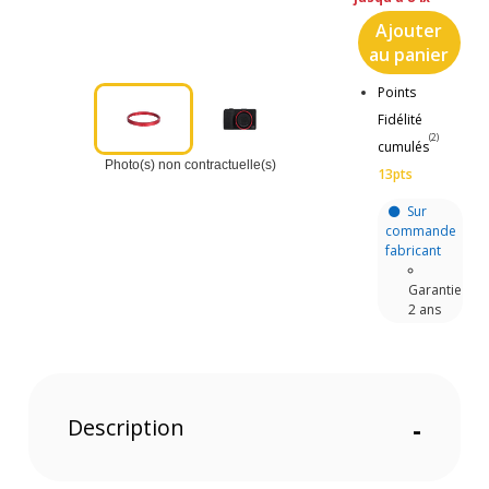
Ajouter
au panier
Points
Fidélité
(2)
cumulés
Photo(s) non contractuelle(s)
13pts
Sur
commande
fabricant
Garantie
2 ans
Description
-