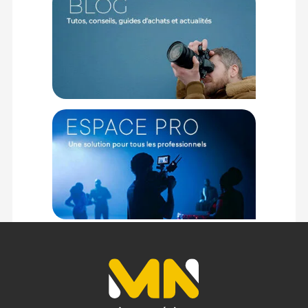
1x Bouchon d'objectif clip PRO 82mm par Kooduu
Offre valable jusqu'au 08-08-2026 inclus.
Code EAN Kooduu Bouchon d'objectif clip PRO 82 mm -
Bouchons et accessoires - Achat et pris :
5055290622925
Garantie 2 ans
(1) Nombre de points Fidélité estimés, hors remises au panier, basé
sur le prix TTC en €, les points seront effectivement calculés dans le
panier.