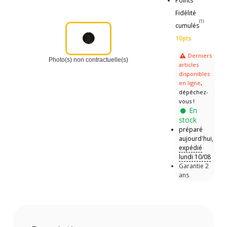
Points
Fidélité
(1)
cumulés
10pts
Derniers
Photo(s) non contractuelle(s)
articles
disponibles
en ligne
,
dépêchez-
vous !
En
stock
préparé
aujourd'hui,
expédié
lundi 10/08
Garantie 2
ans