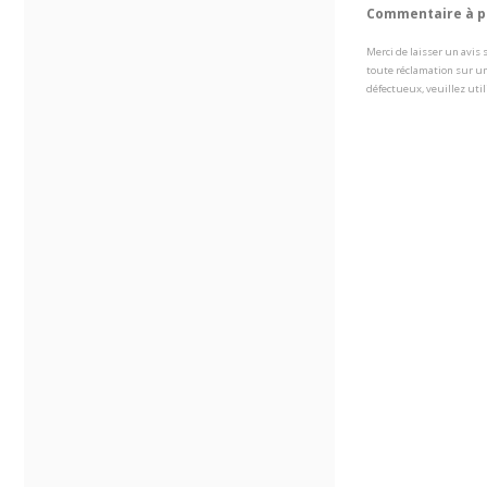
Commentaire à pr
Merci de laisser un avis
toute réclamation sur un
défectueux, veuillez util