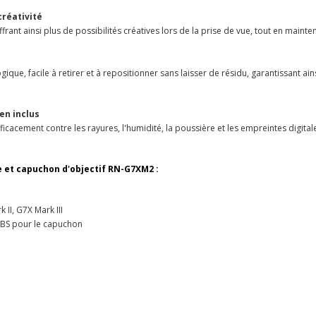
créativité
frant ainsi plus de possibilités créatives lors de la prise de vue, tout en maint
ique, facile à retirer et à repositionner sans laisser de résidu, garantissant ai
en inclus
icacement contre les rayures, l'humidité, la poussière et les empreintes digit
re et capuchon d'objectif RN-G7XM2 :
II, G7X Mark III
 ABS pour le capuchon