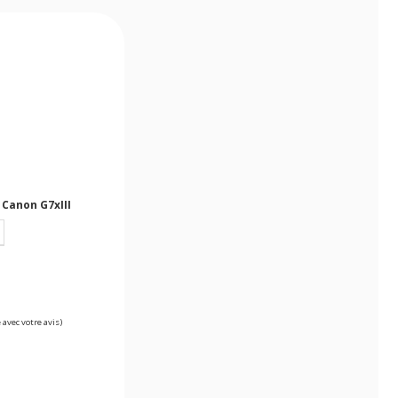
 Canon G7xIII
 avec votre avis)