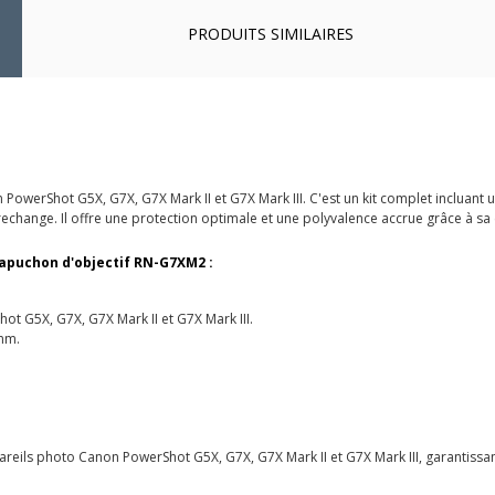
PRODUITS SIMILAIRES
owerShot G5X, G7X, G7X Mark II et G7X Mark III. C'est un kit complet incluant u
echange. Il offre une protection optimale et une polyvalence accrue grâce à sa
 capuchon d'objectif RN-G7XM2 :
t G5X, G7X, G7X Mark II et G7X Mark III.
 mm.
eils photo Canon PowerShot G5X, G7X, G7X Mark II et G7X Mark III, garantissant 