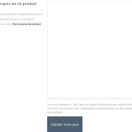
opos de ce produit
 sur le produit uniquement, pour
e livraison ou un produit
iser notre
formulaire de contact
.
Les avis contenant : des liens ou codes informatiques malveillant
d'autres marchands, des informations personnelles ou des propo
pas publiés.