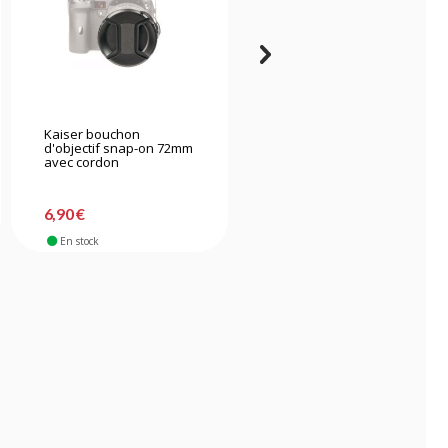
Kaiser bouchon
Sony bouchon d'objectif
d'objectif snap-on 72mm
ALC-F405S diamètre
avec cordon
40.5mm pour E 16-50mm
6,90 €
8,90 €
En stock
En stock