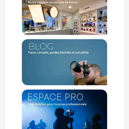
CONTENU DU CARTON
1x Bouchon d'objectif clip PRO 58mm par Kooduu
Offre valable jusqu'au 10-08-2026 inclus.
Code EAN Kooduu Bouchon d'objectif clip PRO 58 mm -
Bouchons et accessoires - Achat et prix :
5055290621959
Garantie 2 ans
(1) Nombre de points Fidélité estimés, hors remises au panier, basé
sur le prix TTC en €, les points seront effectivement calculés dans le
panier.