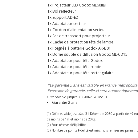
1x Projecteur LED Godox ML60IIBi
1x Bol réflecteur
1x Support AD-E2
1x Adaptateur secteur
1x Cordon d'alimentation secteur
1x Sac de transport pour projecteur
1x Cache de protection tête de lampe
1x Poignée à batterie Godox AK-B01
1x Dôme souple de diffusion Godox ML-CD15
1x Adaptateur pour tête Godox
1x Adaptateur pour tête ronde
1x Adaptateur pour tête rectangulaire
*La garantie 5 ans est valable en France métropolitain
Extension de garantie, celle-ci sera automatiquement
Offre valable jusqu'au 06-08-2026 inclus.
Garantie 2 ans
(1) Offre valable jusqu'au 31 Décembre 2030 à partir de 49 eu
de moins de 1m et moins de 20Kg.
(2) Sous réserve d'éligibilité.
(3) Nombre de points Fidélité estimés, hors remises au panier, b