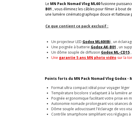
Le
MN Pack Nomad Vlog ML60
fusionne puissance
B01
, vous éliminez les câbles pour filmer à bout d
une lumière cinématographique douce et flatteuse po
Ce que contient ce pack exclusif :
Un projecteur LED
Godox ML60IIBi
, un éclairag
Une poignée à batterie
Godox AK-B01
, un supp
Un dôme souple de diffusion
Godox ML-CD15
,
Une
garantie 5 ans MN photo vidéo
sur la to
Points forts du
MN Pack Nomad Vlog Godox - M
Format ultra compact idéal pour voyager léger
Température bicolore s'adaptant à la lumière a
Poignée ergonomique facilitant votre prise en m
Autonomie nomade prolongeant vos séances de 
Dôme souple adoucissant l'éclairage de vos vis
Contrôle smartphone simplifiant vos réglages à 