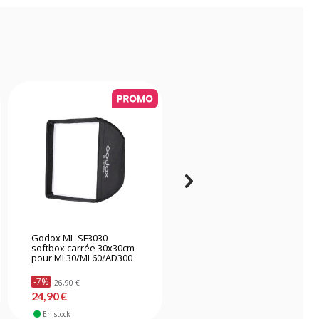
Godox ML-SF3030
Godox AD-S85S softbox
softbox carrée 30x30cm
parabolique avec grille
pour ML30/ML60/AD300
85cm pour
AD400Pro/AD300Pro -
Argent
-7%
-8%
26,90 €
50,90 €
24,90 €
46,90 €
En stock
En stock