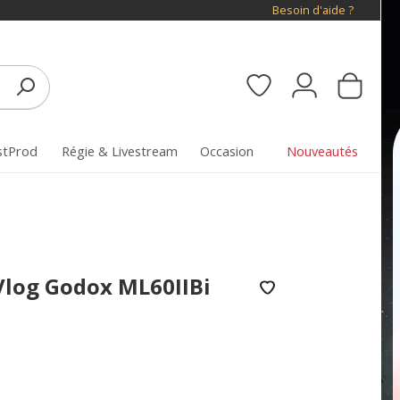
Besoin d'aide ?
stProd
Régie & Livestream
Occasion
Nouveautés
log Godox ML60IIBi