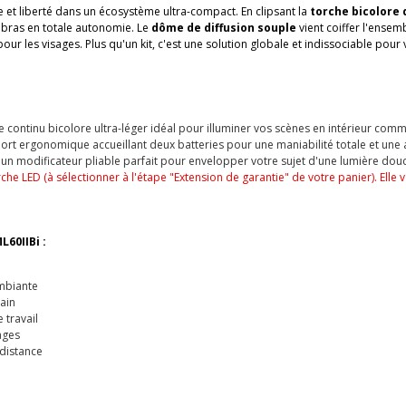
 et liberté dans un écosystème ultra-compact. En clipsant la
torche bicolore 
e bras en totale autonomie. Le
dôme de diffusion souple
vient coiffer l'ense
ur les visages. Plus qu'un kit, c'est une solution globale et indissociable po
e continu bicolore ultra-léger idéal pour illuminer vos scènes en intérieur com
ort ergonomique accueillant deux batteries pour une maniabilité totale et un
 un modificateur pliable parfait pour envelopper votre sujet d'une lumière do
rche LED (à sélectionner à l'étape "Extension de garantie" de votre panier). Ell
L60IIBi
:
mbiante
ain
travail
ages
distance