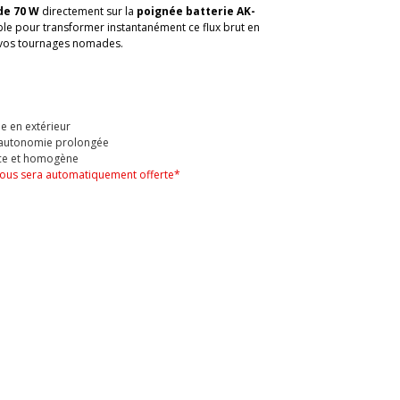
de 70 W
directement sur la
poignée batterie AK-
mble pour transformer instantanément ce flux brut en
ur vos tournages nomades.
me en extérieur
e autonomie prolongée
uce et homogène
e vous sera automatiquement offerte*