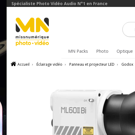
Spécialiste Photo Vidéo Audio N°1 en France
GARGNML60
avec le 
PACKGS
VOIR L'OFFRE
VOIR L'O
MN Packs
Photo
Optique
Accueil
›
Éclairage vidéo
›
Panneau et projecteur LED
›
Godox