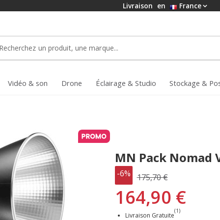
Livraison
en
France
code
AC5
FFRE
Vidéo & son
Drone
Éclairage & Studio
Stockage & Po
MN Pack Nomad V
-6%
175,70 €
164,90 €
(1)
Livraison Gratuite