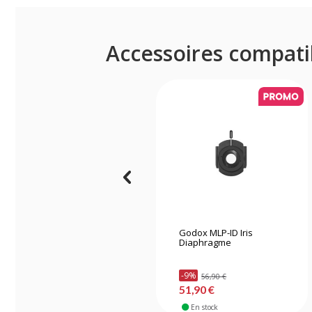
Accessoires compati
Godox MLP-ID Iris
Diaphragme
-9%
56,90 €
51,90 €
En stock