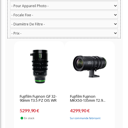
Fujifilm Fujinon GF 32-
Fujifilm Fujinon
90mm T3.5 PZ OIS WR
MKX50-135mm T2.9...
5299,90 €
4299,90 €
En stock
Sur commande fabricant