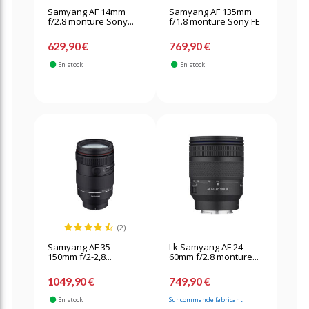
Samyang AF 14mm
Samyang AF 135mm
f/2.8 monture Sony...
f/1.8 monture Sony FE
629,90 €
769,90 €
En stock
En stock
(2)
Samyang AF 35-
Lk Samyang AF 24-
150mm f/2-2,8...
60mm f/2.8 monture...
1049,90 €
749,90 €
En stock
Sur commande fabricant