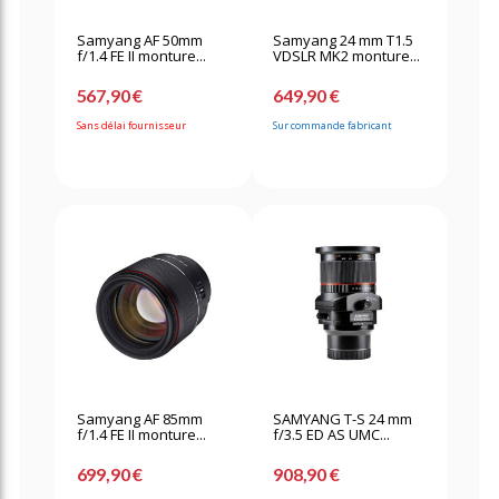
Samyang AF 50mm
Samyang 24 mm T1.5
f/1.4 FE II monture...
VDSLR MK2 monture...
567,90 €
649,90 €
Sans délai fournisseur
Sur commande fabricant
Samyang AF 85mm
SAMYANG T-S 24 mm
f/1.4 FE II monture...
f/3.5 ED AS UMC...
699,90 €
908,90 €