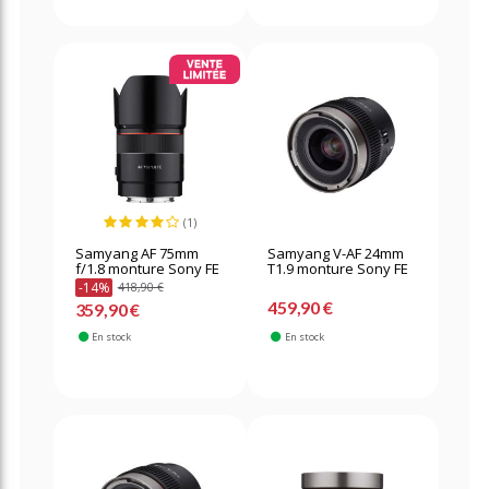
(1)
Samyang AF 75mm
Samyang V-AF 24mm
f/1.8 monture Sony FE
T1.9 monture Sony FE
-14%
418,90 €
459,90 €
359,90 €
En stock
En stock