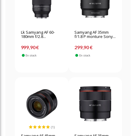
Lk Samyang AF 60-
Samyang AF 35mm
180mm f/2.8...
f/1.8 P monture Sony...
999,90 €
299,90 €
En stock
En stock
(1)
Samyang AF 45mm
Samyang AF 35mm