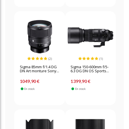
(2)
(1)
Sigma 85mm f/1.4 DG
Sigma 150-600mm f/5-
DN Art monture Sony...
6.3 DG DN OS Sports...
1049,90 €
1399,90 €
En stock
En stock