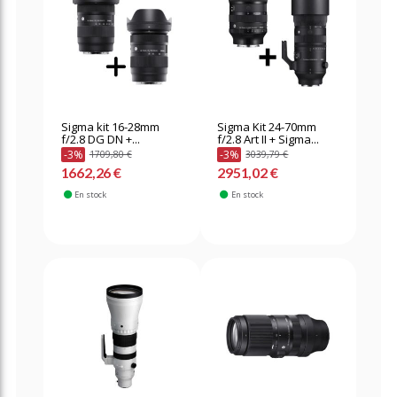
Sigma kit 16-28mm
Sigma Kit 24-70mm
f/2.8 DG DN +...
f/2.8 Art II + Sigma...
-3%
-3%
1709,80 €
3039,79 €
1662,26 €
2951,02 €
En stock
En stock