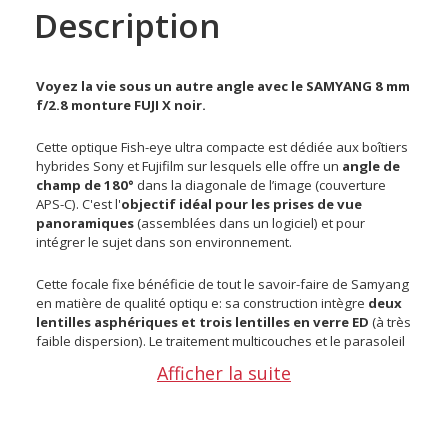
Description
Voyez la vie sous un autre angle avec le SAMYANG 8 mm
f/2.8 monture FUJI X noir.
Cette optique Fish-eye ultra compacte est dédiée aux boîtiers
hybrides Sony et Fujifilm sur lesquels elle offre un
angle de
champ de 180°
dans la diagonale de l’image (couverture
APS-C). C'est l'
objectif idéal pour les prises de vue
panoramiques
(assemblées dans un logiciel) et pour
intégrer le sujet dans son environnement.
Cette focale fixe bénéficie de tout le savoir-faire de Samyang
en matière de qualité optiqu e: sa construction intègre
deux
lentilles asphériques et trois lentilles en verre ED
(à très
faible dispersion). Le traitement multicouches et le parasoleil
réduisent très fortement la lumière parasite et les reflets.
Afficher la suite
Découvrez notre gamme de produits SAMYANG
Caractéristiques détaillées de l'objectif SAMYANG 8 mm