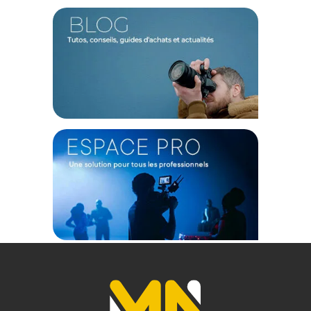
Code EAN SAMYANG 8 mm f/2.8 monture FUJI X noir :
8809298882440
(1) Offre valable jusqu'au 31 Décembre 2030 à partir de 49 euros
d'achat, sur la base d'une expédition Chronopost 24H vers un point
relais situé en France continentale uniquement, valable uniquement
sur les produits de moins de 1m et moins de 20Kg.
(2) Sous réserve d'éligibilité.
(3) Nombre de points Fidélité estimés, hors remises au panier, basé
sur le prix TTC en €, les points seront effectivement calculés dans le
panier.