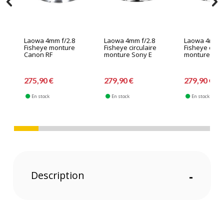
Laowa 4mm f/2.8
Laowa 4mm f/2.8
Laowa 4mm f
Fisheye monture
Fisheye circulaire
Fisheye circu
Canon RF
monture Sony E
monture Fujif
275,90 €
279,90 €
279,90 €
En stock
En stock
En stock
Description
-