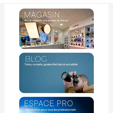
importante pour éviter que le fond ne subisse des
déformations avec le temps.
Renforcement rigidité :
Afin d'augmenter la rigidité et
la durée de vie de vos fonds, nous vous recommandons
l'utilisation d'
un mandrin en aluminium.
Voici une
référence pouvant convenir à vos besoins :
Manfrotto
Lighting Alu-core 2,75m
.
Points forts du fond papier Savage 2,72x11m
Lemonade :
Teinte Lemonade lumineuse valorisant les ambiances
douces et printanières
Grande largeur de 2,72 mètres offrant une liberté de
cadrage absolue
Rouleau de 11 mètres garantissant un fond
perpétuellement propre
Grammage épais assurant un tombé lourd sans le
moindre pli
Mandrin interne rigide prévenant la courbure sur vos
trépieds
Finition mate antireflet sublimant le modelé de vos
éclairages