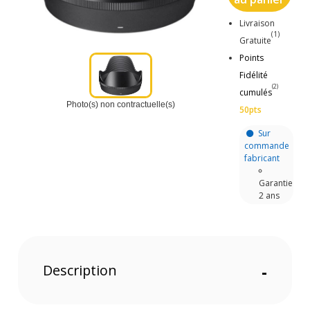
Livraison
(1)
Gratuite
Points
Fidélité
(2)
cumulés
Photo(s) non contractuelle(s)
50pts
Sur
commande
fabricant
Garantie
2 ans
Description
-