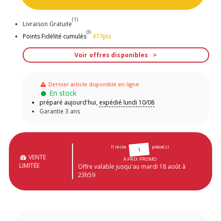
(1)
Livraison Gratuite
(3)
Points Fidélité cumulés
477pts
Voir offres disponibles
Dernier article disponible en ligne
En stock
préparé aujourd'hui,
expédié lundi 10/08
Garantie 3 ans
Il reste
pièce(s)
1
VENTE
À PRIX PROMO
LIMITÉE
Offre valable jusqu'au mardi 18 août à
23h59