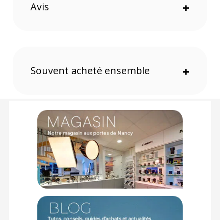
Polyvalence adaptée aux portraits, vidéo, photographie
Avis
+
d'animaux et capture de scènes en extérieur
Technologie de lentilles avancée
L’objectif Aurora utilise une lentille asphérique, deux verres
ED (Extra-low Dispersion) et trois verres HRI (High Refractive
Index) pour offrir une qualité d'image optimale. Cette
Souvent acheté ensemble
+
combinaison réduit les aberrations chromatiques et la
dispersion de la lumière, permettant ainsi des photos plus
nettes avec des couleurs précises, même en conditions de
lumière difficiles.
Qualité d'image impeccable
Même avec une ouverture F1.4, cet objectif offre une
excellente résolution et un contrôle précis de la dispersion
lumineuse. Les images sont nettes et bien définies, sans flou
indésirable, même dans des situations de contre-jour. Il en
résulte des photos claires et vibrantes, avec des couleurs
fidèles à la réalité.
Capture en faible luminosité
L'ouverture rapide de F1.4 permet à plus de lumière