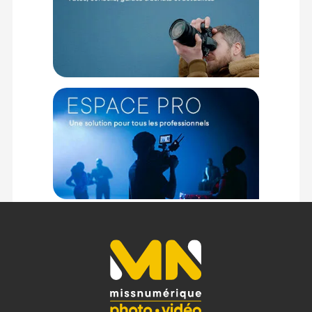
d'atteindre le capteur, ce qui est idéal pour les situations de
faible éclairage. Cela permet de réduire l'utilisation de flash
et de garder les ISO bas, tout en garantissant une image
nette et claire, même dans des scènes nocturnes ou en
intérieur.
Effet bokeh agréable
La grande ouverture permet également de séparer le sujet
de l'arrière-plan avec un flou doux et esthétiquement
plaisant, créant un bokeh naturel qui améliore les portraits
en isolant le sujet.
Légèreté et portabilité
Pesant seulement 540 g, cet objectif est plus léger que de
nombreux autres objectifs à ouverture rapide, ce qui le rend
idéal pour les prises de vue à main levée ou l'utilisation avec
un stabilisateur. Sa compacité permet une grande mobilité,
tout en offrant une performance professionnelle.
Autofocus rapide et silencieux
Grâce à son moteur pas à pas, cet objectif offre une mise au
point automatique rapide, précise et quasiment silencieuse.
Cela le rend idéal pour capturer des moments spontanés ou