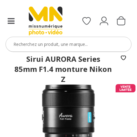
filtres
avec
le
code
ObjectifFiltre5
VOIR L'OFFRE
Sirui AURORA Series
85mm F1.4 monture Nikon
Z