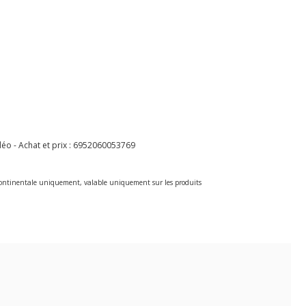
o - Achat et prix :
6952060053769
e continentale uniquement, valable uniquement sur les produits