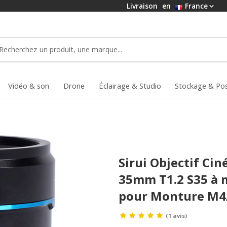
Livraison
en
France
Vidéo & son
Drone
Éclairage & Studio
Stockage & Po
Sirui Objectif Ci
35mm T1.2 S35 à 
pour Monture M4/
(1 avis)