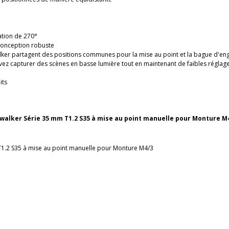
ation de 270°
conception robuste
lker partagent des positions communes pour la mise au point et la bague d'eng
ez capturer des scènes en basse lumière tout en maintenant de faibles réglage
its
twalker Série 35 mm T1.2 S35 à mise au point manuelle pour Monture M4
T1.2 S35 à mise au point manuelle pour Monture
M4/3