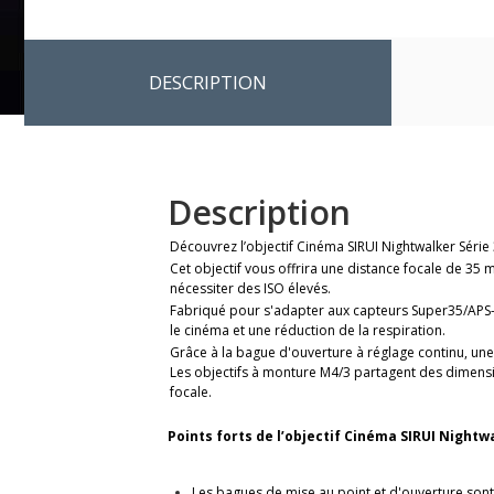
DESCRIPTION
Description
Découvrez l’objectif Cinéma SIRUI Nightwalker Séri
Cet objectif vous offrira une distance focale de 3
nécessiter des ISO élevés.
Fabriqué pour s'adapter aux capteurs Super35/APS-C
le cinéma et une réduction de la respiration.
Grâce à la bague d'ouverture à réglage continu, une 
Les objectifs à monture
M4/3
partagent des dimensio
focale.
Points forts de l’objectif Cinéma SIRUI Night
Les bagues de mise au point et d'ouverture son