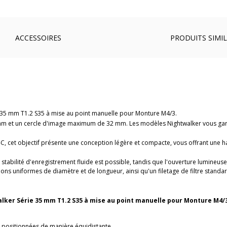
ACCESSOIRES
PRODUITS SIMIL
e 35 mm T1.2 S35 à mise au point manuelle pour Monture M4/3.
5 mm et un cercle d'image maximum de 32 mm. Les modèles Nightwalker vous gara
, cet objectif présente une conception légère et compacte, vous offrant une 
stabilité d'enregistrement fluide est possible, tandis que l'ouverture lumineus
ns uniformes de diamètre et de longueur, ainsi qu'un filetage de filtre stan
walker Série 35 mm T1.2 S35 à mise au point manuelle pour Monture M4/3
t positionnées de manière équidistante