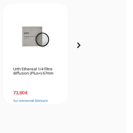
Urth Ethereal 1/4 filtre
K&f Concept Kit de
diffusion (Plus+) 67mm
nettoyage 15 en 1
73,80 €
31,90 €
Sur commande fabricant
Bientôt disponible