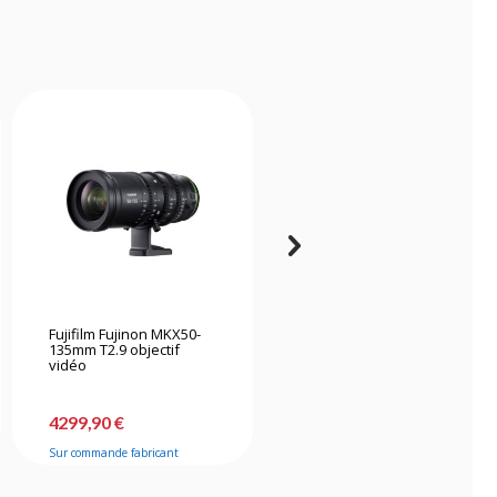
Fujifilm Fujinon MKX50-
Sirui Vision Prime 24mm
135mm T2.9 objectif
T1.4 plein format - Gris
vidéo
-20%
739,90 €
4299,90 €
589,90 €
Sur commande fabricant
En stock