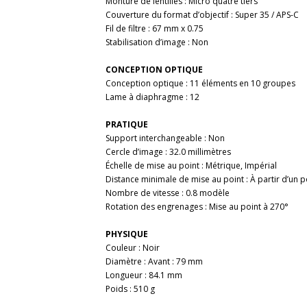
Monture de lentilles : Micro quatre tiers
Couverture du format d’objectif : Super 35 / APS-C
Fil de filtre : 67 mm x 0.75
Stabilisation d’image : Non
CONCEPTION OPTIQUE
Conception optique : 11 éléments en 10 groupes
Lame à diaphragme : 12
PRATIQUE
Support interchangeable : Non
Cercle d’image : 32.0 millimètres
Échelle de mise au point : Métrique, Impérial
Distance minimale de mise au point : À partir d’un po
Nombre de vitesse : 0.8 modèle
Rotation des engrenages : Mise au point à 270°
PHYSIQUE
Couleur : Noir
Diamètre : Avant : 79 mm
Longueur : 84.1 mm
Poids : 510 g