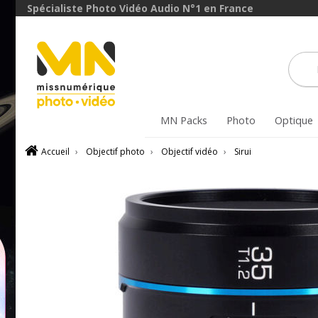
avec le code
Spécialiste Photo Vidéo Audio N°1 en France
ObjectifFiltre5
VOIR L'OFFRE
MN Packs
Photo
Optique
Accueil
›
Objectif photo
›
Objectif vidéo
›
Sirui