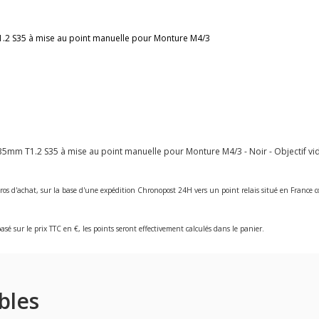
T1.2 S35 à mise au point manuelle pour Monture
M4/3
5mm T1.2 S35 à mise au point manuelle pour Monture M4/3 - Noir - Objectif vidé
ros d'achat, sur la base d'une expédition Chronopost 24H vers un point relais situé en Franc
asé sur le prix TTC en €, les points seront effectivement calculés dans le panier.
bles