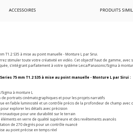
ACCESSOIRES
PRODUITS SIMIL
m T1.2 S35 à mise au point manuelle - Monture L par Sirui.
ez stimuler toute votre créativité en vidéo. Cet objectif haut de gamme, avec sa
iquée, s'intégrant parfaitement à votre système Leica/Panasonic/Sigma à montur
Series 75 mm T1.2 S35 à mise au point manuelle - Monture L par Sirui :
c/Sigma à monture L
 de portraits cinématographiques et pour les projets narratifs
vue en faible luminosité et un contrôle précis de la profondeur de champ avec
our explorer les détails avec précision
ronautique pour une durabilité sur le terrain
éléments en verre de qualité supérieure et des revêtements avancés
otation de 270 degrés pour un contrôle nuancé
se au point précise en temps réel