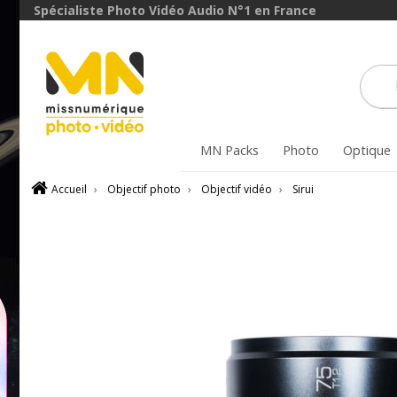
avec le code
Spécialiste Photo Vidéo Audio N°1 en France
ObjectifFiltre5
VOIR L'OFFRE
MN Packs
Photo
Optique
Accueil
›
Objectif photo
›
Objectif vidéo
›
Sirui