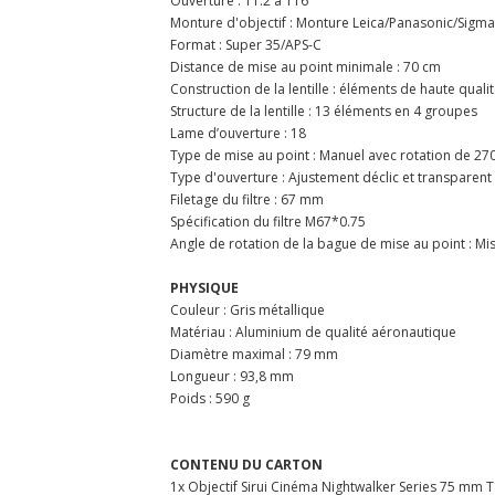
Ouverture : T1.2 à T16
Monture d'objectif : Monture Leica/Panasonic/Sigma
Format : Super 35/APS-C
Distance de mise au point minimale : 70 cm
Construction de la lentille : éléments de haute qua
Structure de la lentille : 13 éléments en 4 groupes
Lame d’ouverture : 18
Type de mise au point : Manuel avec rotation de 27
Type d'ouverture : Ajustement déclic et transparent
Filetage du filtre : 67 mm
Spécification du filtre M67*0.75
Angle de rotation de la bague de mise au point : Mi
PHYSIQUE
Couleur : Gris métallique
Matériau : Aluminium de qualité aéronautique
Diamètre maximal : 79 mm
Longueur : 93,8 mm
Poids : 590 g
CONTENU DU CARTON
1x Objectif Sirui Cinéma Nightwalker Series 75 mm T