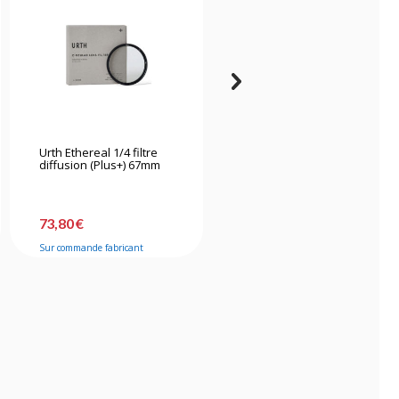
Urth Ethereal 1/4 filtre
K&f Concept Kit de
diffusion (Plus+) 67mm
nettoyage 15 en 1
73,80 €
31,90 €
Sur commande fabricant
Bientôt disponible