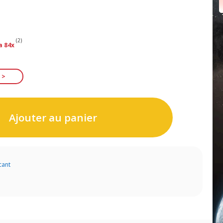
(2)
a 84x
Ajouter au panier
cant