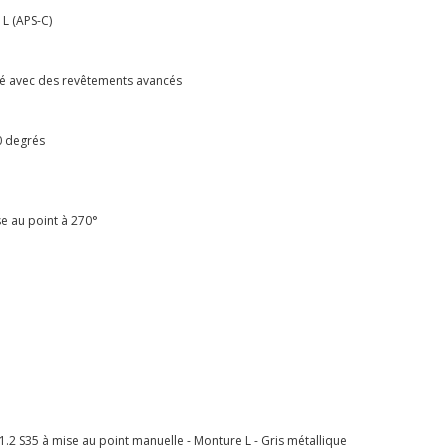
 L (APS-C)
lité avec des revêtements avancés
0 degrés
se au point à 270°
1.2 S35 à mise au point manuelle - Monture L - Gris métallique