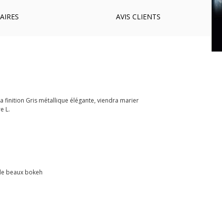
AIRES
AVIS
CLIENTS
 finition Gris métallique élégante, viendra marier
e L.
 de beaux bokeh