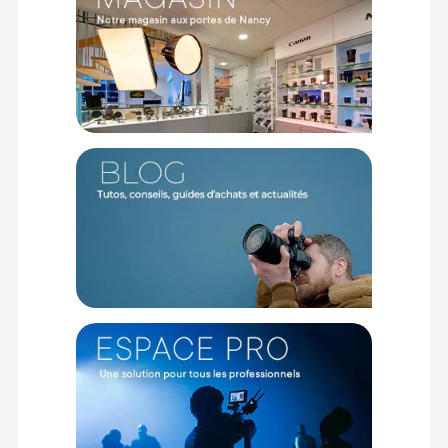
Une qualité d'image spectaculaire en 4K
La FX2 offre une qualité d'image exceptionnelle avec l?
enregistrement 4K jusqu'à 60p (en mode Super35), en
utilisant des codecs professionnels 4:2:2 10 bits. Sa plage
dynamique de plus de 15 stops garantit des détails riches
dans les hautes lumières comme dans les ombres, et sa
compatibilité avec les profils S-Log3, S-Cinetone et LUT
personnalisées donne un rendu cinématographique
directement à la prise ou en post-production.
Mise au point intelligente, résultat net garanti
Dotée d'un autofocus en temps réel piloté par l'intelligence
artificielle, la FX2 suit précisément les visages, les yeux, les
animaux et même les oiseaux avec une réactivité
exceptionnelle. Le stabilisateur de cadrage maintient le sujet
au centre de l?image, même en mouvement rapide, pour un