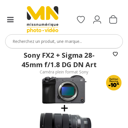
boîtier
Sony
ou
=
d’une
200€
caméra
de
avec
remise
le
avec
code
le
DVR10
code
Sony FX2 + Sigma 28-
OPTIQUE200
45mm f/1.8 DG DN Art
VOIR L'OFFRE
VOIR L'OFFRE
Caméra plein format Sony