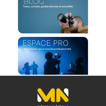
Modèle : Simera-C 16mm T1.9 Cine Lens
Catégorie : Objectif de cinéma à focale fixe (Cine Prime)
Focale : 16 mm
Monture : Leica M (compatible avec couplage télémétrique)
Couverture de capteur : Plein Format (Full Frame - 36 x 24 mm)
Cercle d'image : 43,3 mm
Plage d'ouverture : T1.9 à T22
Contrôle du diaphragme : Manuel, fluide et linéaire (De-
clicked)
Nombre de lamelles du diaphragme : 14 lamelles circulaires
Angle de champ (Plein Format) : Diagonale : 107° /
Horizontale : 96,7° / Verticale : 72,5°
Distance minimale de mise au point : 0,20 m (7.87")
Rapport de reproduction maximal : 1:7.4
Mise au point : Manuelle par hélicoïde interne de haute
précision
Course de la bague de mise au point (Focus Throw) : 170°
Standard des bagues crantées : Pas de 0.8 MOD / 32-pitch
(Mise au point et Diaphragme)
Positionnement des engrenages : Alignement uniforme avec
le reste de la gamme Simera-C (facilite le changement
d'objectif sur Follow Focus)