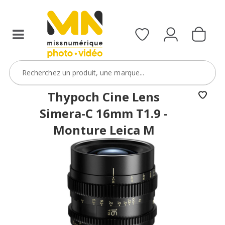
filtres
avec
le
code
ObjectifFiltre5
VOIR L'OFFRE
Thypoch Cine Lens
Simera-C 16mm T1.9 -
Monture Leica M