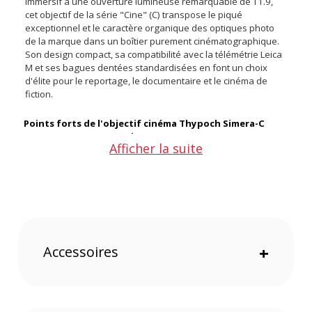
immersif à une ouverture lumineuse remarquable de T1.9,
cet objectif de la série "Cine" (C) transpose le piqué
exceptionnel et le caractère organique des optiques photo
de la marque dans un boîtier purement cinématographique.
Son design compact, sa compatibilité avec la télémétrie Leica
M et ses bagues dentées standardisées en font un choix
d'élite pour le reportage, le documentaire et le cinéma de
fiction.
Points forts de l'objectif cinéma Thypoch Simera-C
16mm T1.9 Monture Leica M
Afficher la suite
Perspective ultra grand-angle et grande luminosité T1.9
Conception cinéma professionnelle avec roues dentées
0.8 MOD
Rendu cinématographique organique avec un bokeh
somptueux
Accessoires
+
Une immersion visuelle totale, même en basse lumière
Avec sa focale ultra-large de 16mm, le Simera-C capture des
plans larges spectaculaires, idéaux pour accentuer les
perspectives, filmer des paysages grandioses ou travailler