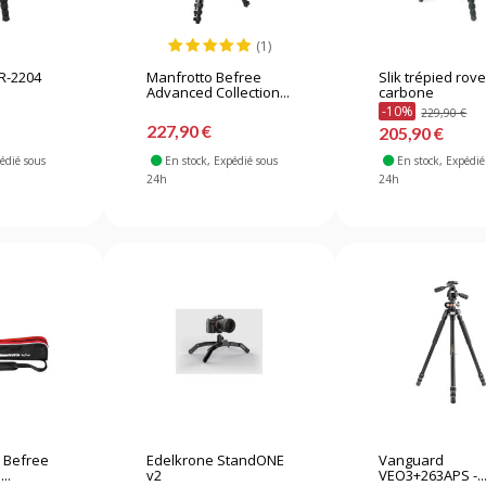
(1)
 R-2204
Manfrotto Befree
Slik trépied rove
Advanced Collection...
carbone
-10%
229,90 €
227,90 €
205,90 €
pédié sous
En stock
, Expédié sous
En stock
, Expédié
24h
24h
t Befree
Edelkrone StandONE
Vanguard
..
v2
VEO3+263APS -..