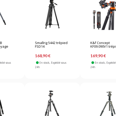
2B
Smallrig 5442 trépied
K&f Concept
oyage
FSD14
KF09.090V1 trépi
168,90 €
169,90 €
pédié sous
En stock
, Expédié sous
En stock
, Expédié
24h
24h