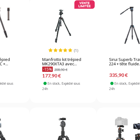
(1)
répied
Manfrotto kit trépied
Sirui Superb Tra
 +...
MK290XTA3 avec...
224 + tête fluide.
-15%
208,90 €
335,90 €
177,90 €
pédié sous
En stock
, Expédié sous
En stock
, Expédié
24h
24h