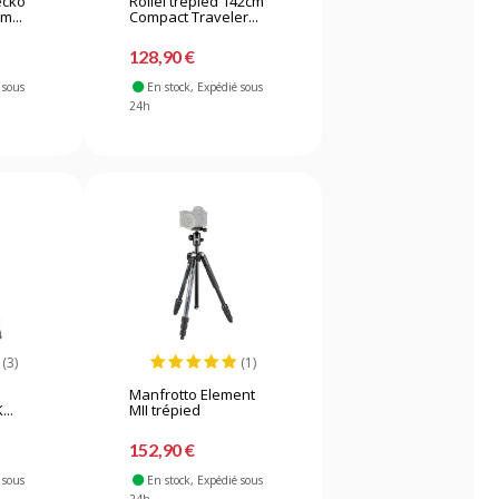
ecko
Rollei trépied 142cm
m...
Compact Traveler...
128,90 €
 sous
En stock
, Expédié sous
24h
(3)
(1)
Manfrotto Element
...
MII trépied
aluminium...
152,90 €
 sous
En stock
, Expédié sous