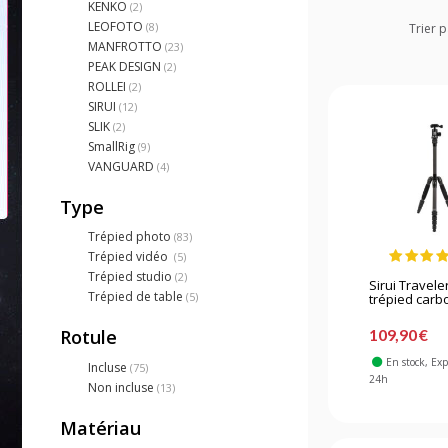
KENKO
(2)
LEOFOTO
(8)
Trier p
MANFROTTO
(23)
PEAK DESIGN
(2)
ROLLEI
(2)
SIRUI
(12)
SLIK
(2)
SmallRig
(9)
VANGUARD
(4)
Type
Trépied photo
(83)
Trépied vidéo
(5)
Trépied studio
(2)
Sirui Travele
Trépied de table
(5)
trépied carbo
109,90 €
Rotule
En stock
, Ex
Incluse
(75)
24h
Non incluse
(13)
Matériau