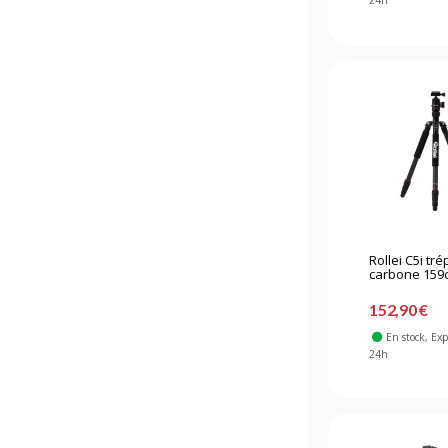
24h
Rollei C5i tré
carbone 159
152,90 €
En stock
, Ex
24h