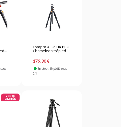
Fotopro X-Go HR PRO
ed...
Chameleon trépied
179,90 €
 sous
En stock
, Expédié sous
24h