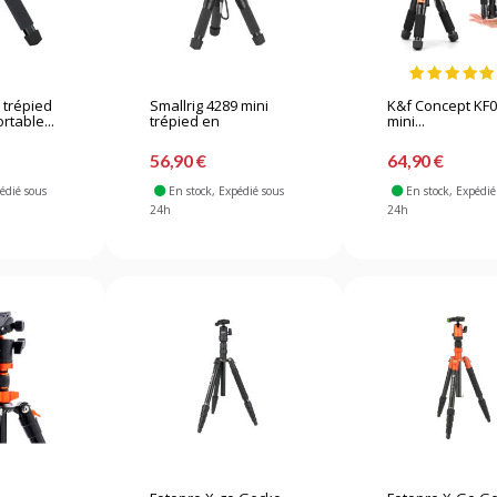
 trépied
Smallrig 4289 mini
K&f Concept KF0
rtable...
trépied en
mini...
aluminium...
56,90 €
64,90 €
pédié sous
En stock
, Expédié sous
En stock
, Expédié
24h
24h