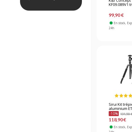
K&f Concept
KF09.089V1 tr
99,90 €
En stock
, Ex
24h
Sirui Kit trép
aluminium ET-
-10%
131,90 
118,90 €
En stock
, Ex