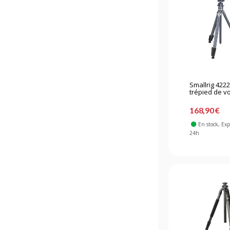
Smallrig 422
trépied de v
léger AP-02
168,90 €
En stock
, Ex
24h