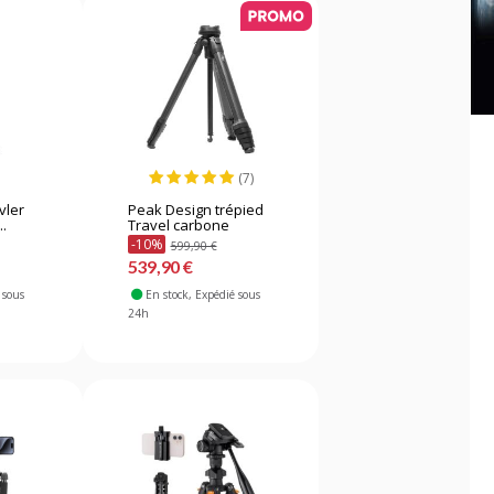
(7)
vler
Peak Design trépied
..
Travel carbone
-10%
599,90 €
539,90 €
 sous
En stock
, Expédié sous
24h