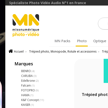
Spécialiste Photo Vidéo Audio N°1 en France
MN Packs
Photo
Optique
Accueil
›
Trépied photo, Monopode, Rotule et accessoires
›
Tré
Marques
BENRO
(4)
CARUBA
(3)
Edelkrone
(2)
Falcam
(1)
FOTOPRO
(9)
Trépied phot
HAMA
(1)
K&F Concept
(11)
KAISER
(1)