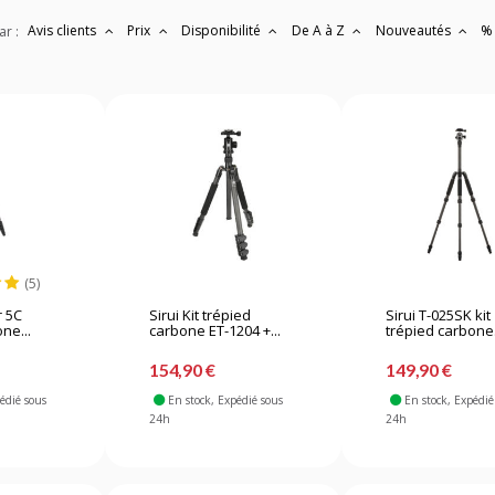
Avis clients
Prix
Disponibilité
De A à Z
Nouveautés
%
ar :
(5)
r 5C
Sirui Kit trépied
Sirui T-025SK kit
ne...
carbone ET-1204 +...
trépied carbone.
154,90 €
149,90 €
pédié sous
En stock
, Expédié sous
En stock
, Expédié
24h
24h