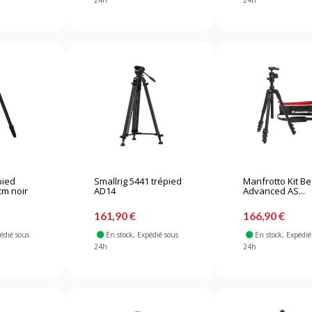
24h
24h
pied
Smallrig 5441 trépied
Manfrotto Kit B
cm noir
AD14
Advanced AS...
161,90 €
166,90 €
pédié sous
En stock
, Expédié sous
En stock
, Expédié
24h
24h