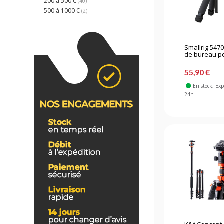
200 à 500 €
(40)
500 à 1000 €
(2)
Smallrig 5470
de bureau po
55,90 €
En stock
, Ex
24h