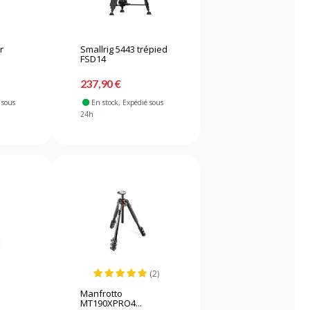
r
Smallrig 5443 trépied
FSD14
237,90 €
 sous
En stock
, Expédié sous
24h
(2)
Manfrotto
.
MT190XPRO4...