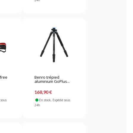
24h
efree
Benro trépied
aluminium GoPlus...
168,90 €
 sous
En stock
, Expédié sous
24h