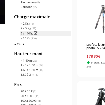
Aluminium
(48)
Carbone
(35)
Charge maximale
< 2 Kg
(15)
2 à 5 Kg
(57)
5 à 10 Kg
> 10 Kg
(110)
« Tous
Leofoto kit t
photo LS-224C
Hauteur maxi
178,90 €
< 1.40 m
(22)
En stock
, Ex
1.40 à 1.60 m
(46)
24h
1.60 à 1.80 m
(16)
1.80 à 2 m
(10)
Prix
20 à 50 €
(2)
50 à 100 €
(11)
100 à 200 €
(41)