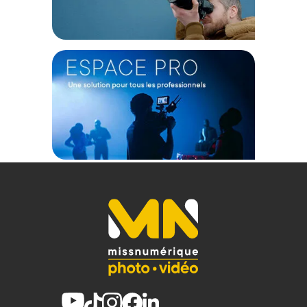
Ouverture : F/3.2
Système d'exploitation compatible : Windows 7/8/10/11,
Mac10.2
Poids : 256 g (avec batterie), 100 g (sans batterie)
CONTENU DU CARTON
1 x Yashica DigiPix 100 Blanc
1 x Câble de chargement USB/USB-C
1 x Sac de protection
1 x Dragonne
1 x Chiffon en microfibre
Offre valable jusqu'au 07-08-2026 inclus.
Code EAN Yashica DigiPix 100 Blanc - Compact Numérique -
Achat et Prix :
4582712710119
Garantie 2 ans
(1) Offre valable jusqu'au 31 Décembre 2030 à partir de 49 euros
d'achat, sur la base d'une expédition Chronopost 24H vers un point
relais situé en France continentale uniquement, valable uniquement
sur les produits de moins de 1m et moins de 20Kg.