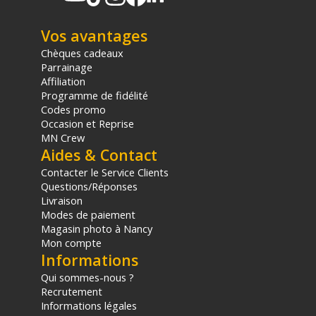
(2) Nombre de points Fidélité estimés, hors remises au panier, basé
sur le prix TTC en €, les points seront effectivement calculés dans le
Vos avantages
panier.
Chèques cadeaux
Parrainage
Affiliation
Programme de fidélité
Codes promo
Occasion et Reprise
MN Crew
Aides & Contact
Contacter le Service Clients
Questions/Réponses
Livraison
Modes de paiement
Magasin photo à Nancy
Mon compte
Informations
Qui sommes-nous ?
Recrutement
Informations légales