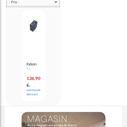
Fxlion
-...
126,90
€
Sur
commande
fabricant