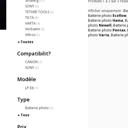
SmallRig
(37)
Produits
1
à
3
sur
3
résul
SONY
(3)
Afficher uniquement :
Ba
TETHER TOOLS
(2)
Batterie photo
Ecoflow
TILTA
(8)
Batterie photo
Hama
,
B
VARTA
(4)
photo
Newell
,
Batterie
Verbatim
(3)
Batterie photo
Pentax
,
Viltrox
(2)
photo
Varta
,
Batterie 
« Toutes
Compatibilit?
CANON
(1)
SONY
(2)
Modèle
LP-E6
(1)
Type
Batterie photo
(3)
« Tous
Prix