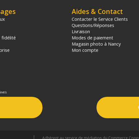
tages
Aides & Contact
aux
Contacter le Service Clients
Questions/Réponses
Livraison
fidélité
Modes de paiement
Magasin photo à Nancy
prise
Mon compte
ives
Adhérent au service de médiation du Commerce Coopér