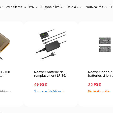
Avis clients
Prix
Disponibilité
De A à Z
Nouveautés
%
ar :
-FZ100
Neewer batterie de
Neewer lot de 2
..
remplacement LP-E6...
batteries Li-ion..
49,90 €
32,90 €
pédié sous
Sur commande fabricant
Bientôt disponible