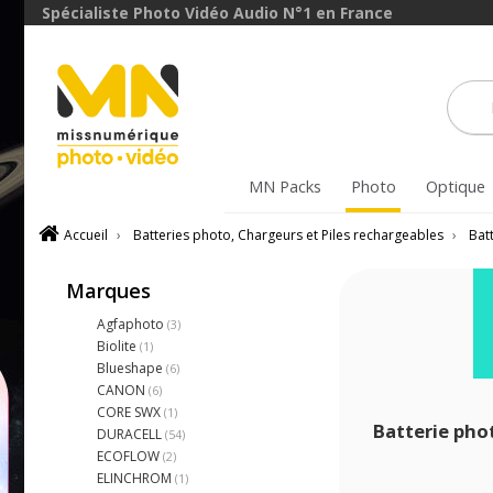
Spécialiste Photo Vidéo Audio N°1 en France
MN Packs
Photo
Optique
Accueil
›
Batteries photo, Chargeurs et Piles rechargeables
›
Bat
Marques
Agfaphoto
(3)
Biolite
(1)
Blueshape
(6)
CANON
(6)
CORE SWX
(1)
Batterie ph
DURACELL
(54)
ECOFLOW
(2)
ELINCHROM
(1)