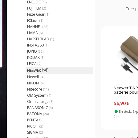
ENELOOP
(2)
FUJIFILM
(2)
Trier p
Fuze Gear
(1)
FXLion
(1)
HAHNEL
(26)
HAMA
(6)
HASSELBLAD
(1)
INSTA360
(1)
JUPIO
(32)
KODAK
(3)
LEICA
(7)
NEEWER
Newell
(50)
NIKON
(6)
Neewer T-NP
Nitecore
(11)
batterie pour.
OM System
(4)
Omnicharge
(5)
56,90 €
PANASONIC
(8)
En stock
, Ex
PATONA
(24)
24h
PENTAX
(3)
RICOH
(2)
SIGMA
(2)