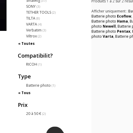
SmallRig
(37)
Produits
1
à
2
sur
2
résul
SONY
(3)
Afficher uniquement :
Ba
TETHER TOOLS
(2)
Batterie photo
Ecoflow
TILTA
(8)
Batterie photo
Hama
,
B
VARTA
(4)
photo
Newell
,
Batterie
Verbatim
(3)
Batterie photo
Pentax
,
Viltrox
(2)
photo
Varta
,
Batterie 
« Toutes
Compatibilit?
RICOH
(1)
Type
Batterie photo
(1)
« Tous
Prix
20 à 50 €
(2)