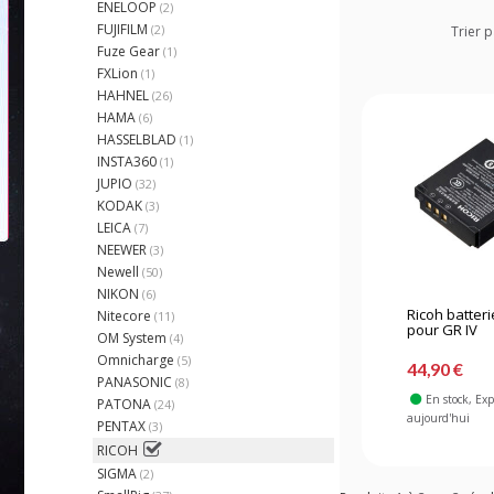
ENELOOP
(2)
FUJIFILM
(2)
Trier p
Fuze Gear
(1)
FXLion
(1)
HAHNEL
(26)
HAMA
(6)
HASSELBLAD
(1)
INSTA360
(1)
JUPIO
(32)
KODAK
(3)
LEICA
(7)
NEEWER
(3)
Newell
(50)
NIKON
(6)
Ricoh batter
Nitecore
(11)
pour GR IV
OM System
(4)
Omnicharge
(5)
44,90 €
PANASONIC
(8)
En stock
, Ex
PATONA
(24)
aujourd'hui
PENTAX
(3)
RICOH
SIGMA
(2)