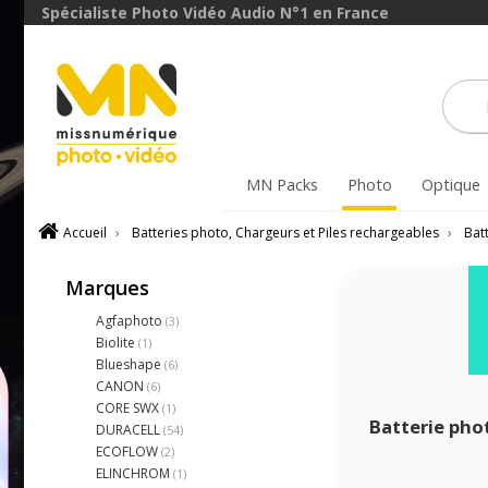
Spécialiste Photo Vidéo Audio N°1 en France
MN Packs
Photo
Optique
Accueil
›
Batteries photo, Chargeurs et Piles rechargeables
›
Bat
Marques
Agfaphoto
(3)
Biolite
(1)
Blueshape
(6)
CANON
(6)
CORE SWX
(1)
Batterie pho
DURACELL
(54)
ECOFLOW
(2)
ELINCHROM
(1)