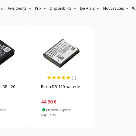
Avis clients
Prix
Disponibilité
De A à Z
Nouveautés
%
ar :
(1)
ie DB-120
Ricoh DB-110 batterie
44,90 €
pédié
En stock
, Expédié
aujourd'hui