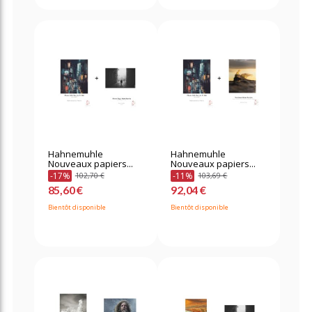
Hahnemuhle
Hahnemuhle
Nouveaux papiers...
Nouveaux papiers...
-17%
-11%
102,70 €
103,69 €
85,60 €
92,04 €
Bientôt disponible
Bientôt disponible