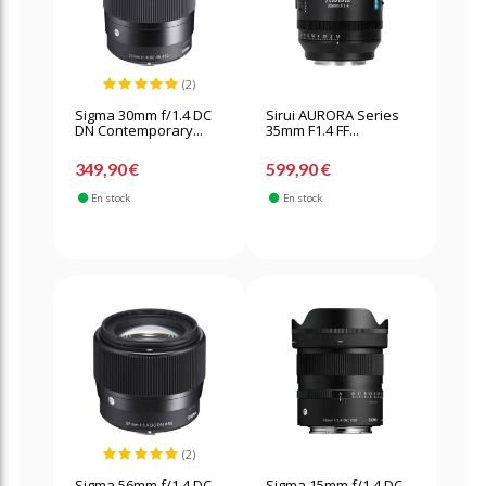
(2)
Sigma 30mm f/1.4 DC
Sirui AURORA Series
DN Contemporary...
35mm F1.4 FF...
349,90 €
599,90 €
En stock
En stock
(2)
Sigma 56mm f/1.4 DC
Sigma 15mm f/1.4 DC