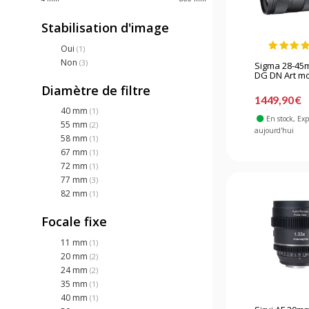
Stabilisation d'image
Oui
(1)
Non
(3)
Sigma 28-45m
DG DN Art mo
Diamètre de filtre
1449,90 €
40 mm
(1)
En stock
, Ex
55 mm
(2)
aujourd'hui
58 mm
(1)
67 mm
(1)
72 mm
(1)
77 mm
(3)
82 mm
(1)
Focale fixe
11 mm
(1)
20 mm
(2)
24 mm
(2)
35 mm
(1)
40 mm
(1)