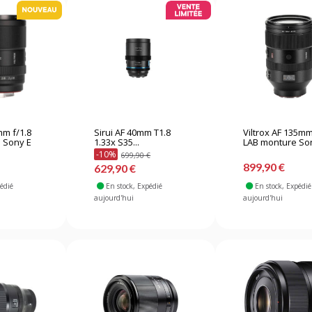
mm f/1.8
Sirui AF 40mm T1.8
Viltrox AF 135mm
 Sony E
1.33x S35...
LAB monture So
-10%
699,90 €
899,90 €
629,90 €
pédié
En stock
, Expédié
En stock
, Expédié
aujourd'hui
aujourd'hui