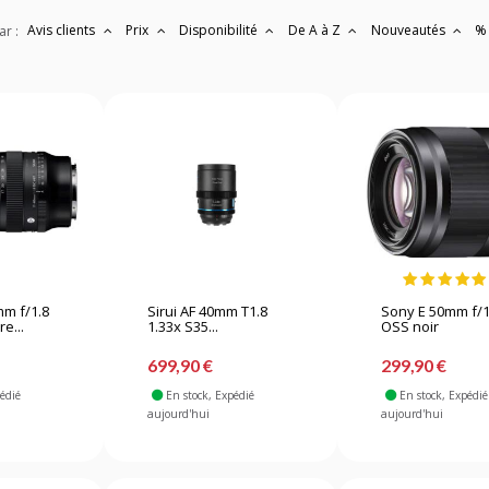
Avis clients
Prix
Disponibilité
De A à Z
Nouveautés
%
ar :
m f/1.8
Sirui AF 40mm T1.8
Sony E 50mm f/1
e...
1.33x S35...
OSS noir
699,90 €
299,90 €
pédié
En stock
, Expédié
En stock
, Expédié
aujourd'hui
aujourd'hui