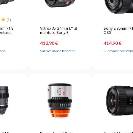
(1)
m f/1.8
Viltrox AF 24mm f/1.8
Sony E 35mm f/1
nture...
monture Sony E
OSS
412,90 €
414,90 €
pédié
Sur commande fabricant
Sur commande fabri