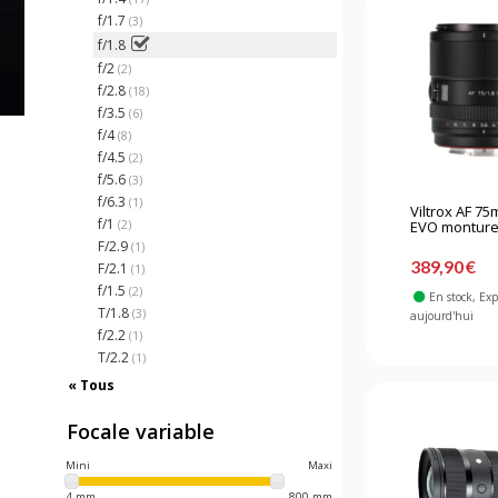
f/1.7
(3)
f/1.8
f/2
(2)
f/2.8
(18)
f/3.5
(6)
f/4
(8)
f/4.5
(2)
f/5.6
(3)
f/6.3
(1)
Viltrox AF 75
f/1
(2)
EVO monture
F/2.9
(1)
389,90 €
F/2.1
(1)
f/1.5
(2)
En stock
, Ex
T/1.8
(3)
aujourd'hui
f/2.2
(1)
T/2.2
(1)
« Tous
Focale variable
Mini
Maxi
4 mm
800 mm