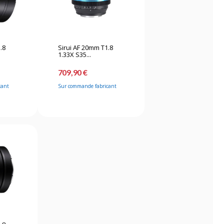
.8
Sirui AF 20mm T1.8
1.33X S35...
709,90 €
cant
Sur commande fabricant