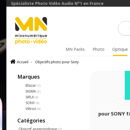
Spécialiste Photo Vidéo Audio N°1 en France
MN Packs
Photo
Optique
Accueil
›
Objectifs photo pour Sony
Marques
Blazar
(1)
SIGMA
(2)
SIRUI
(4)
SONY
(4)
Viltrox
(4)
pour SONY f
Catégories
Objectif anamorphique
(5)