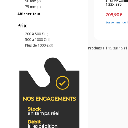
Sirui AF 20m
50 mm
(2)
1.33X S35...
75 mm
(1)
Afficher tout
709,90 €
Sur commande f
Prix
200 à 500 €
(5)
500 à 1000 €
(7)
Plus de 1000 €
(3)
Produits
1
à
15
sur
15
ré