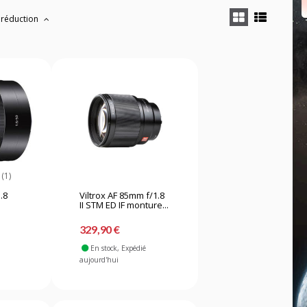
 réduction
(1)
.8
Viltrox AF 85mm f/1.8
II STM ED IF monture...
329,90 €
En stock
, Expédié
aujourd'hui