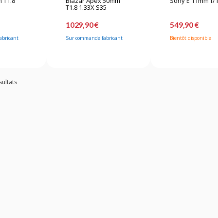
m T1.8
Blazar Apex 50mm
Sony E 11mm f/1
T1.8 1.33X S35
1029,90 €
549,90 €
abricant
Sur commande fabricant
Bientôt disponible
sultats