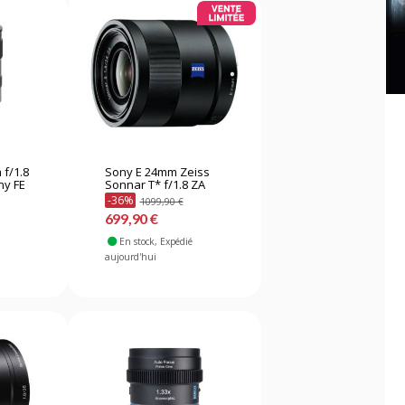
 f/1.8
Sony E 24mm Zeiss
ny FE
Sonnar T* f/1.8 ZA
-36%
1099,90 €
699,90 €
En stock
, Expédié
aujourd'hui