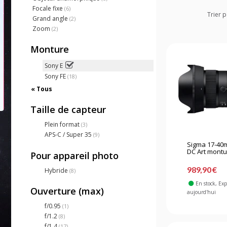
Focale fixe
(6)
Trier p
Grand angle
(2)
Zoom
(2)
Monture
Sony E
Sony FE
(18)
« Tous
Taille de capteur
Plein format
(3)
APS-C / Super 35
(9)
Sigma 17-40m
DC Art montur
Pour appareil photo
989,90 €
Hybride
(8)
En stock
, Ex
Ouverture (max)
aujourd'hui
f/0.95
(1)
f/1.2
(8)
f/1.4
(17)