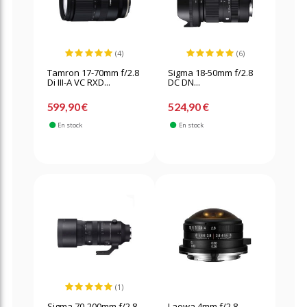
(4)
(6)
Tamron 17-70mm f/2.8
Sigma 18-50mm f/2.8
Di III-A VC RXD...
DC DN...
599,90 €
524,90 €
En stock
En stock
(1)
Sigma 70-200mm f/2.8
Laowa 4mm f/2.8