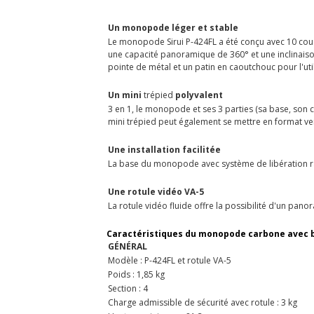
Un monopode léger et stable
Le monopode Sirui P-424FL a été conçu avec 10 couch
une capacité panoramique de 360° et une inclinaiso
pointe de métal et un patin en caoutchouc pour l'uti
Un mini
trépied
polyvalent
3 en 1, le monopode et ses 3 parties (sa base, son c
mini trépied peut également se mettre en format ver
Une installation facilitée
La base du monopode avec système de libération r
Une rotule vidéo VA-5
La rotule vidéo fluide offre la possibilité d'un pano
Caractéristiques du monopode carbone avec bas
GÉNÉRAL
Modèle : P-424FL et rotule VA-5
Poids : 1,85 kg
Section : 4
Charge admissible de sécurité avec rotule : 3 kg