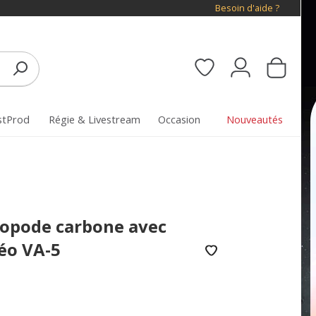
Besoin d'aide ?
stProd
Régie & Livestream
Occasion
Nouveautés
nopode carbone avec
déo VA-5