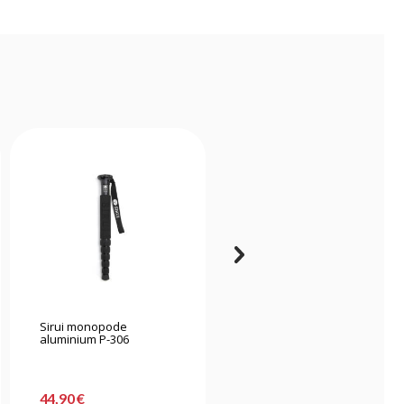
Sirui monopode
Benro monopode Super
aluminium P-306
Slim Série 1
44,90 €
107,90 €