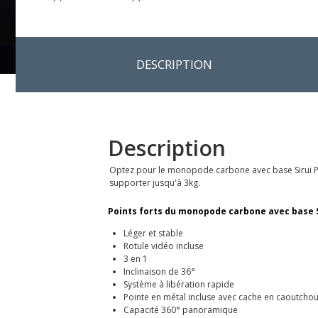
DESCRIPTION
Description
Optez pour le monopode carbone avec base Sirui P-42
supporter jusqu'à 3kg.
Points forts du monopode carbone avec base Si
Léger et stable
Rotule vidéo incluse
3 en 1
Inclinaison de 36°
Système à libération rapide
Pointe en métal incluse avec cache en caoutcho
Capacité 360° panoramique