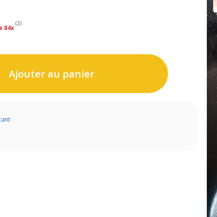
(2)
a 84x
Ajouter au panier
cant