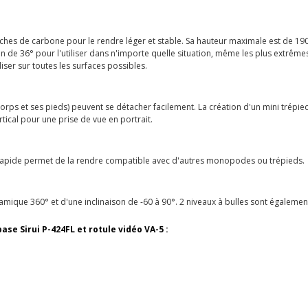
es de carbone pour le rendre léger et stable. Sa hauteur maximale est de 190 c
n de 36° pour l'utiliser dans n'importe quelle situation, même les plus extrê
liser sur toutes les surfaces possibles.
orps et ses pieds) peuvent se détacher facilement. La création d'un mini trépied
tical pour une prise de vue en portrait.
apide permet de la rendre compatible avec d'autres monopodes ou trépieds.
ramique 360° et d'une inclinaison de -60 à 90°. 2 niveaux à bulles sont également
e Sirui P-424FL et rotule vidéo VA-5 :