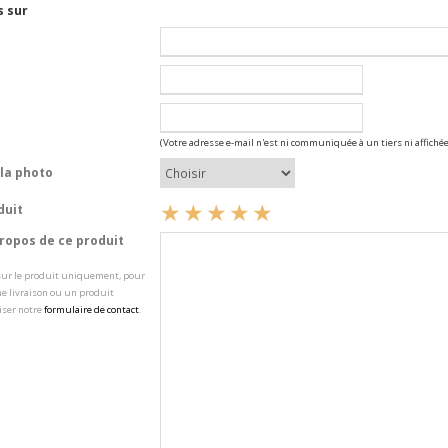
s sur
(Votre adresse e-mail n'est ni communiquée à un tiers ni affichée
la photo
duit
opos de ce produit
 sur le produit uniquement, pour
e livraison ou un produit
iser notre
formulaire de contact
.