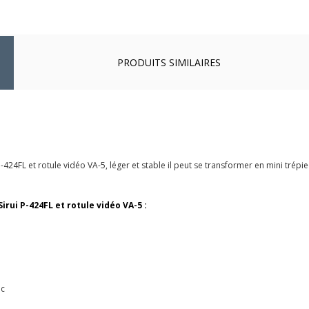
PRODUITS SIMILAIRES
4FL et rotule vidéo VA-5, léger et stable il peut se transformer en mini trépie
rui P-424FL et rotule vidéo VA-5 :
uc