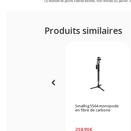
(3) Nombre de points Fidélité estimés, hors remises au panier, b
Produits similaires
Smallrig 5564 monopode
en fibre de carbone
218,90 €