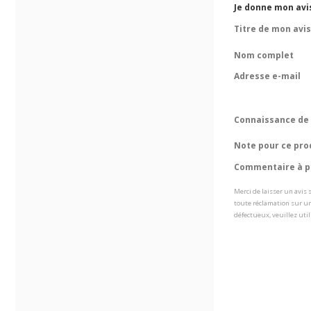
Je donne mon avi
Titre de mon avis
Nom complet
Adresse e-mail
Connaissance de 
Note pour ce pro
Commentaire à pr
Merci de laisser un avis
toute réclamation sur un
défectueux, veuillez util