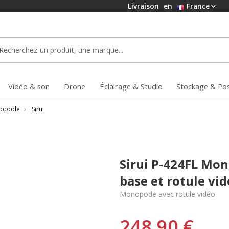
Livraison
en
France
Vidéo & son
Drone
Éclairage & Studio
Stockage & Po
opode
›
Sirui
Sirui P-424FL Mo
base et rotule vi
Monopode avec rotule vidéo
248,90 €