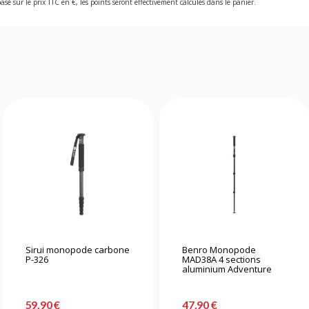
asé sur le prix TTC en €, les points seront effectivement calculés dans le panier.
Sirui monopode carbone
Benro Monopode
P-326
MAD38A 4 sections
aluminium Adventure
59,90 €
47,90 €