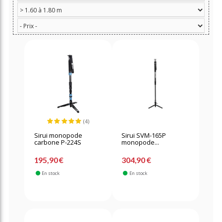
(4)
Sirui monopode
Sirui SVM-165P
carbone P-224S
monopode...
195,90 €
304,90 €
En stock
En stock