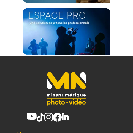
Sa coque en résine NK-7 légère et résistante dispose de 2
loquets PowerClaw. Grâce au système exclusif de
verrouillage et de fermeture de Nanuk, la mallette reste
fermée et sécurisée jusqu'à ce que vous soyez prêt à l'ouvrir.
Autre caractéristique innovante, cette mallette est dotée du
maintien du couvercle moulé dans la charnière. Grâce à cette
particularité, le couvercle restera ouvert tant que vous en
avez besoin.
Confort et maniabilité
Les roues en polyuréthane de la Nanuk 935 peuvent
affronter tous les terrains accidentés avec facilité et sa
poignée rétractable offre une grande maniabilité. De plus,
cette mallette dispose de 2 poignées en acier inoxydable qui
se rétractent, pour éviter qu’elles ne soient endommagées
lors des voyages ou du transport. Cette mallette de transport
est également équipée d'une soupape de décharge de
pression automatique et d'un système de cadre intégré pour
accueillir des panneaux personnalisés sans avoir à percer
de trous afin que la mallette reste étanche.
Protection maximale
La valise Nanuk 935 peut supporter des environnements