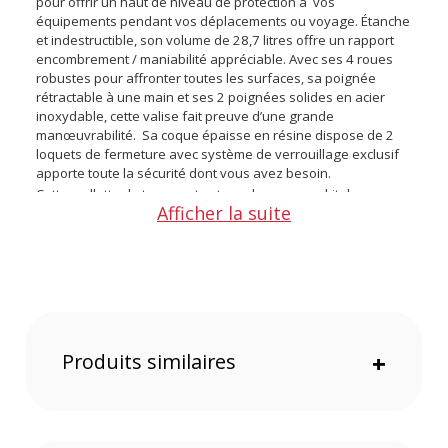
pour offrir un haut de niveau de protection à vos
équipements pendant vos déplacements ou voyage. Étanche
et indestructible, son volume de 28,7 litres offre un rapport
encombrement / maniabilité appréciable. Avec ses 4 roues
robustes pour affronter toutes les surfaces, sa poignée
rétractable à une main et ses 2 poignées solides en acier
inoxydable, cette valise fait preuve d’une grande
manœuvrabilité. Sa coque épaisse en résine dispose de 2
loquets de fermeture avec système de verrouillage exclusif
apporte toute la sécurité dont vous avez besoin.
Cette mallette de transport est vendue avec un kit de
Afficher la suite
séparateurs rembourrés spécifiquement dédié à la valise
Nanuk 935. Cet ensemble est conçu pour organiser votre
équipement à l’intérieur de la mallette selon vos besoins et
vous offrir un haut niveau de protection.
La valise Nanuk 935 avec son kit de séparateurs rembourrés
existe également en coloris :
Produits similaires
+
Noir
Jaune
Argent
Olive
Graphite