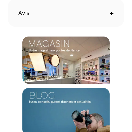
Bleu
Rouge
Avis
+
Points forts de la valise Nanuk 935 Orange avec
séparateurs rembourrés
Offre une protection maximale à votre équipement grâce
à sa coque en résine NK-7 indestructible
Étanche certifié IP67
Volume de 28,7 litres
Excellent rapport encombrement / maniabilité
Système de verrouillage exclusif Nanuk pour garder votre
équipement en sécurité
4 roue robuste en polyuréthane pour affronter toutes les
surfaces
Dispose d’une poignée rétractable à main
2 poignées ergonomiques en acier inoxydable
rétractables
Kit séparateur rembourré pour une organisation et une
protection maximale
Une conception sécurisée et pratique