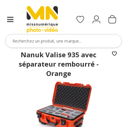
d’un
MN
Pack
Godox
de
la
sélection
Nanuk Valise 935 avec
avec
séparateur rembourré -
le
Orange
code
PACKGSAC5
VOIR L'OFFRE