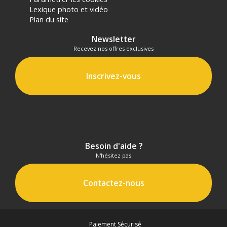
Lexique photo et vidéo
poids : 5,2 kg
Plan du site
Flottabilité maximale : 49,9 kg
Matériau : Résine légère NK-7
Newsletter
Trou de cadenas : 2x 7,62mm
Recevez nos offres exclusives
Coloris : Orange
SÉPARATEURS REMBOURRÉS
Inscrivez-vous
Poids : 590g
CONTENU DU CARTON
1x Valise Nanuk 935 Orange
1x Kit de séparateurs rembourrés (insert x1, Séparateurs
longs x3, séparateurs moyens x2, séparateurs court x10,
Besoin d'aide ?
strap x2)
N'hésitez pas
1x coussin mousse alvéolé pour couvercle
Offre valable jusqu'au 06-08-2026 inclus.
Contactez-nous
Code EAN Nanuk Valise 935 avec kit de séparateurs
rembourrés - Orange - Valise Photo - Achat et Prix :
666365010933
Paiement Sécurisé
Garantie 2 ans