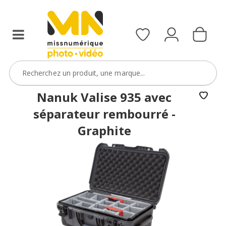
d’un
MN
Pack
Godox
de
la
sélection
Nanuk Valise 935 avec
avec
séparateur rembourré -
le
Graphite
code
PACKGSAC5
VOIR L'OFFRE