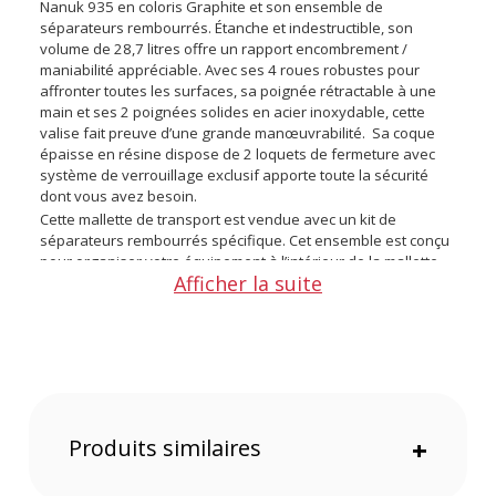
Nanuk 935 en coloris Graphite et son ensemble de
séparateurs rembourrés. Étanche et indestructible, son
volume de 28,7 litres offre un rapport encombrement /
maniabilité appréciable. Avec ses 4 roues robustes pour
affronter toutes les surfaces, sa poignée rétractable à une
main et ses 2 poignées solides en acier inoxydable, cette
valise fait preuve d’une grande manœuvrabilité. Sa coque
épaisse en résine dispose de 2 loquets de fermeture avec
système de verrouillage exclusif apporte toute la sécurité
dont vous avez besoin.
Cette mallette de transport est vendue avec un kit de
séparateurs rembourrés spécifique. Cet ensemble est conçu
pour organiser votre équipement à l’intérieur de la mallette
Afficher la suite
selon vos besoins et vous offrir un haut niveau de protection.
La valise Nanuk 935 avec son kit de séparateurs rembourrés
existe également en coloris :
Noir
Orange
Jaune
Produits similaires
+
Argent
Olive
Graphite