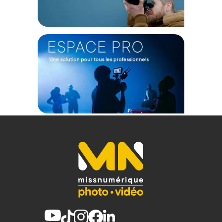
Sa coque en résine NK-7 légère et résistante dispose de 2
loquets PowerClaw. Grâce au système exclusif de
verrouillage et de fermeture de Nanuk, la mallette reste
fermée et sécurisée jusqu'à ce que vous soyez prêt à l'ouvrir.
Autre caractéristique innovante, cette mallette est dotée du
maintien du couvercle moulé dans la charnière. Grâce à cette
particularité, le couvercle restera ouvert tant que vous en
avez besoin.
Confort et maniabilité
Les roues en polyuréthane de la Nanuk 935 peuvent
affronter tous les terrains accidentés avec facilité et sa
poignée rétractable offre une grande maniabilité. De plus,
cette mallette dispose de 2 poignées en acier inoxydable qui
se rétractent, pour éviter qu’elles ne soient endommagées
lors des voyages ou du transport. Cette mallette de transport
est également équipée d'une soupape de décharge de
pression automatique et d'un système de cadre intégré pour
accueillir des panneaux personnalisés sans avoir à percer
de trous afin que la mallette reste étanche.
Protection maximale
La valise Nanuk 935 peut supporter des environnements