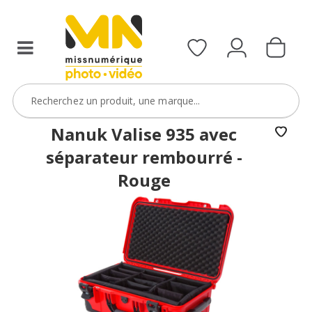
d’un
MN
Pack
Godox
de
la
sélection
Nanuk Valise 935 avec
avec
séparateur rembourré -
le
Rouge
code
PACKGSAC5
VOIR L'OFFRE