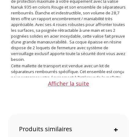
de protection maximale à votre équipement avec la valise
Nanuk 935 en coloris Rouge et son ensemble de séparateurs
rembourrés. Étanche et indestructible, son volume de 28,7
litres offre un rapport encombrement / maniabilité très
appréciable. Avec ses 4 roues robustes pour affronter toutes
les surfaces, sa poignée rétractable à une main et ses 2
poignées solides en acier inoxydable, cette valise fait preuve
d’une grande manœuvrabilité. Sa coque épaisse en résine
dispose de 2 loquets de fermeture avec système de
verrouillage exclusif apporte toute la sécurité dont vous avez
besoin.
Cette mallette de transport est vendue avec un kit de
séparateurs rembourrés spécifique. Cet ensemble est conçu
pour organiser votre équipement à l’intérieur de la mallette
Afficher la suite
selon vos besoins et vous offrir un haut niveau de protection.
La valise Nanuk 935 avec son kit de séparateurs rembourrés
existe également en coloris :
Noir
Orange
Jaune
Produits similaires
+
Argent
Olive