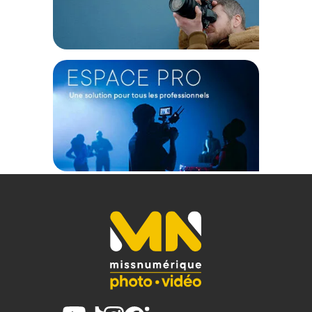
Sa coque en résine NK-7 légère et résistante dispose de 2
loquets PowerClaw. Grâce au système exclusif de
verrouillage et de fermeture de Nanuk, la mallette reste
fermée et sécurisée jusqu'à ce que vous soyez prêt à l'ouvrir.
Autre caractéristique innovante, cette mallette est dotée du
maintien du couvercle moulé dans la charnière. Grâce à cette
particularité, le couvercle restera ouvert tant que vous en
avez besoin.
Confort et maniabilité
Les roues en polyuréthane de la Nanuk 935 peuvent
affronter tous les terrains accidentés avec facilité et sa
poignée rétractable offre une grande maniabilité. De plus,
cette mallette dispose de 2 poignées en acier inoxydable qui
se rétractent, pour éviter qu’elles ne soient endommagées
lors des voyages ou du transport. Cette mallette de transport
est également équipée d'une soupape de décharge de
pression automatique et d'un système de cadre intégré pour
accueillir des panneaux personnalisés sans avoir à percer
de trous afin que la mallette reste étanche.
Protection maximale
La valise Nanuk 935 peut supporter des environnements