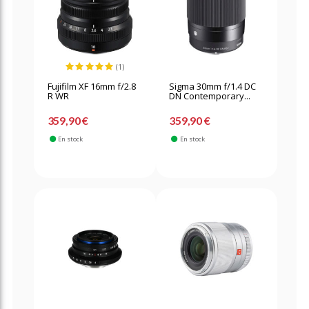
(1)
Fujifilm XF 16mm f/2.8
Sigma 30mm f/1.4 DC
R WR
DN Contemporary...
359,90 €
359,90 €
En stock
En stock