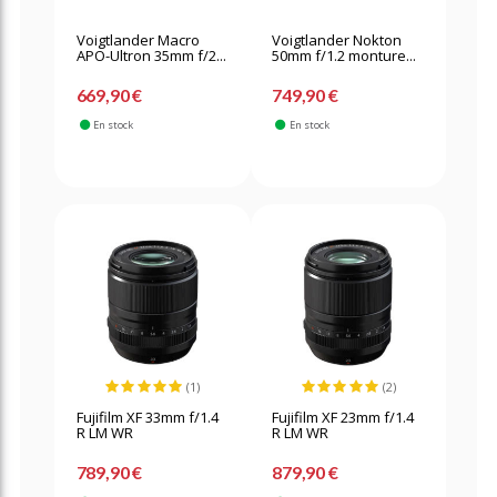
Voigtlander Macro
Voigtlander Nokton
APO-Ultron 35mm f/2...
50mm f/1.2 monture...
669,90 €
749,90 €
En stock
En stock
(1)
(2)
Fujifilm XF 33mm f/1.4
Fujifilm XF 23mm f/1.4
R LM WR
R LM WR
789,90 €
879,90 €