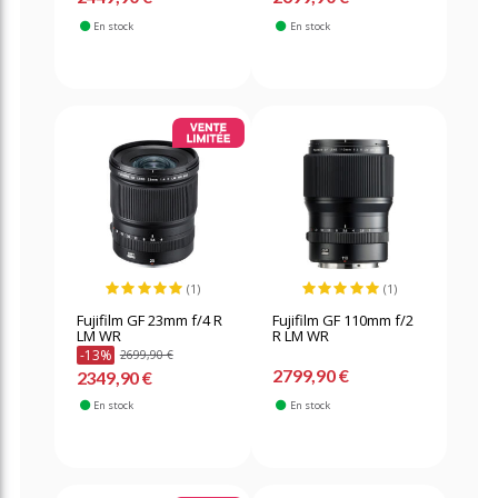
En stock
En stock
(1)
(1)
Fujifilm GF 23mm f/4 R
Fujifilm GF 110mm f/2
LM WR
R LM WR
-13%
2699,90 €
2799,90 €
2349,90 €
En stock
En stock