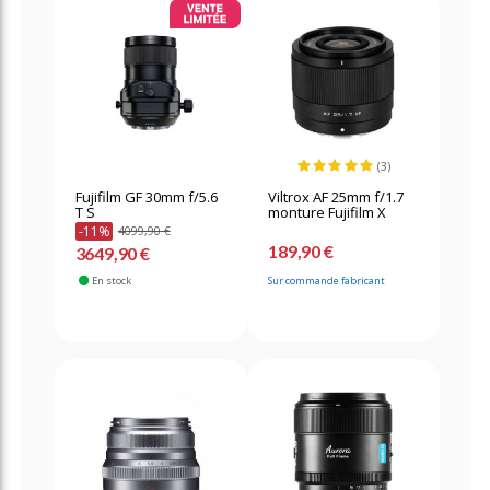
(3)
Fujifilm GF 30mm f/5.6
Viltrox AF 25mm f/1.7
T S
monture Fujifilm X
-11%
4099,90 €
189,90 €
3649,90 €
En stock
Sur commande fabricant