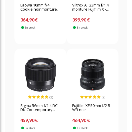
Laowa 10mm f/4
Viltrox AF 23mm f/1.4
Cookie noir monture...
monture Fujifilm X -...
364,90 €
399,90 €
En stock
En stock
(2)
(2)
Sigma 56mm f/1.4 DC
Fujifilm XF 50mm f/2 R
DN Contemporary...
WR noir
459,90 €
464,90 €
En stock
En stock