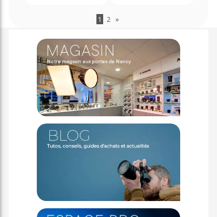
1
2
»