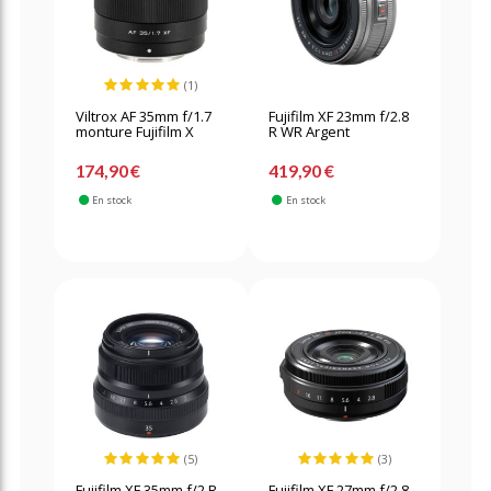
(1)
Viltrox AF 35mm f/1.7
Fujifilm XF 23mm f/2.8
monture Fujifilm X
R WR Argent
174,90 €
419,90 €
En stock
En stock
(5)
(3)
Fujifilm XF 35mm f/2 R
Fujifilm XF 27mm f/2.8