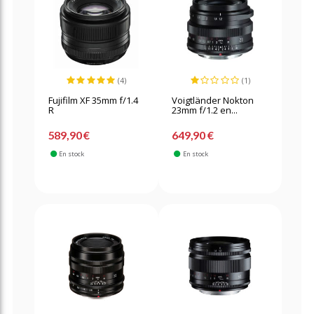
(4)
(1)
Fujifilm XF 35mm f/1.4
Voigtländer Nokton
R
23mm f/1.2 en...
589,90 €
649,90 €
En stock
En stock