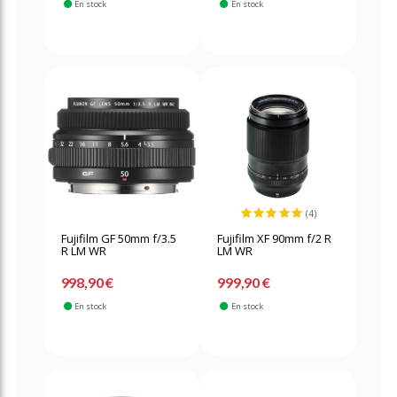
En stock
En stock
(4)
Fujifilm GF 50mm f/3.5
Fujifilm XF 90mm f/2 R
R LM WR
LM WR
998,90 €
999,90 €
En stock
En stock